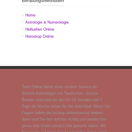
Beratungsmethoden
Home
Astrologie & Numerologie
Hellsehen Online
Horoskop Online
Tarot Online bietet einen rundum Service im
Bereich Kartenlegen mit Tarotkarten. Unsere
Berater sind rund um die Uhr 24 Stunden und 7
Tage die Woche immer für Sie erreichbar. Wenn Sie
Fragen haben die bislang unbeantwortet blieben
dann sind Sie hier definitiv richtig und werden hier
genau das finden wonach Sie gesucht haben. Wir