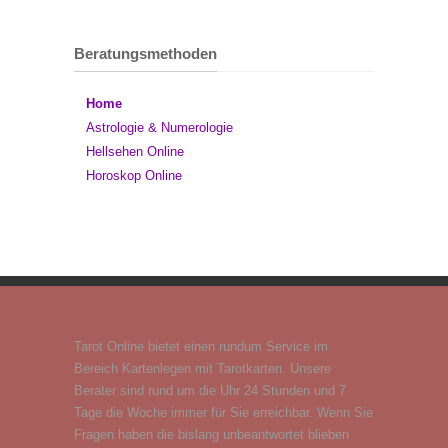
Beratungsmethoden
Home
Astrologie & Numerologie
Hellsehen Online
Horoskop Online
Tarot Online bietet einen rundum Service im
Bereich Kartenlegen mit Tarotkarten. Unsere
Berater sind rund um die Uhr 24 Stunden und 7
Tage die Woche immer für Sie erreichbar. Wenn Sie
Fragen haben die bislang unbeantwortet blieben