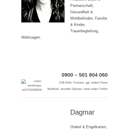
Partnerschaft,
Gesundheit &
Wohlbefinden, Familie
& Kinder,
Trauerbegleitung,
Wahrsagen.
0900 – 501 804 060
0,99 €/Min. Festnetz, ggf. andere Preise
Mobilfunk, bezahlte Operator, keine realen Treffen
Dagmar
Orakel & Engelkarten,